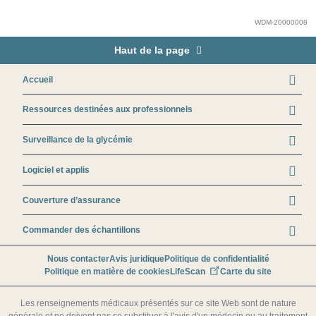
WDM-20000008
Haut de la page
Footer
Accueil
Ressources destinées aux professionnels
Surveillance de la glycémie
Logiciel et applis
Couverture d’assurance
Commander des échantillons
Footer secondary menu
Nous contacter
Avis juridique
Politique de confidentialité
Politique en matière de cookies
LifeScan
Carte du site
Les renseignements médicaux présentés sur ce site Web sont de nature