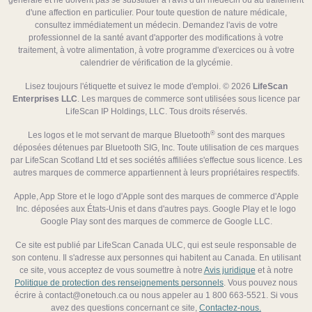
générale et ne doivent pas se substituer à l'avis d'un médecin ou au traitement
d'une affection en particulier. Pour toute question de nature médicale,
consultez immédiatement un médecin. Demandez l'avis de votre
professionnel de la santé avant d'apporter des modifications à votre
traitement, à votre alimentation, à votre programme d'exercices ou à votre
calendrier de vérification de la glycémie.
Lisez toujours l'étiquette et suivez le mode d'emploi. © 2026
LifeScan
Enterprises LLC
. Les marques de commerce sont utilisées sous licence par
LifeScan IP Holdings, LLC. Tous droits réservés.
®
Les logos et le mot servant de marque Bluetooth
sont des marques
déposées détenues par Bluetooth SIG, Inc. Toute utilisation de ces marques
par LifeScan Scotland Ltd et ses sociétés affiliées s'effectue sous licence. Les
autres marques de commerce appartiennent à leurs propriétaires respectifs.
Apple, App Store et le logo d'Apple sont des marques de commerce d'Apple
Inc. déposées aux États-Unis et dans d'autres pays. Google Play et le logo
Google Play sont des marques de commerce de Google LLC.
Ce site est publié par LifeScan Canada ULC, qui est seule responsable de
son contenu. Il s'adresse aux personnes qui habitent au Canada. En utilisant
ce site, vous acceptez de vous soumettre à notre
Avis juridique
et à notre
Politique de protection des renseignements personnels
. Vous pouvez nous
écrire à contact@onetouch.ca ou nous appeler au 1 800 663-5521. Si vous
avez des questions concernant ce site,
Contactez-nous.