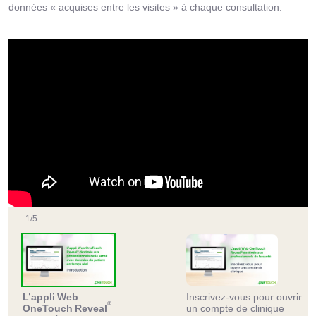
données « acquises entre les visites » à chaque consultation.
1
/
5
L’appli Web
Inscrivez-vous pour ouvrir
®
OneTouch Reveal
un compte de clinique